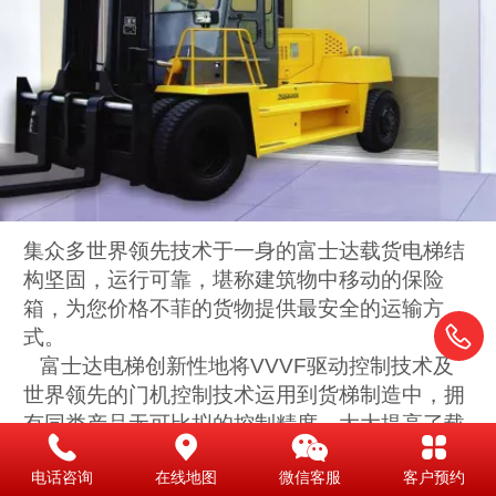
集众多世界领先技术于一身的富士达载货电梯结
构坚固，运行可靠，堪称建筑物中移动的保险
箱，为您价格不菲的货物提供最安全的运输方
式。
富士达电梯创新性地将VVVF驱动控制技术及
世界领先的门机控制技术运用到货梯制造中，拥
有同类产品无可比拟的控制精度，大大提高了载
货电梯的平稳度和可靠性。载货电梯在制造中采
电话咨询
在线地图
微信客服
客户预约
用了钢板折弯成型技术，提升了轿厢的整体强